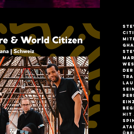
Ste
Cit
mit
Gha
Ste
mar
Wes
der
tra
Lau
sei
Per
ein
beg
Hit
Spi
Ata
übe