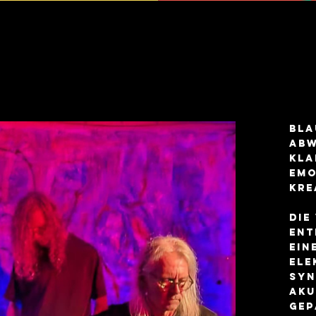
Bla
abw
Kla
Emo
kre
Die
ent
ein
ele
syn
aku
gep