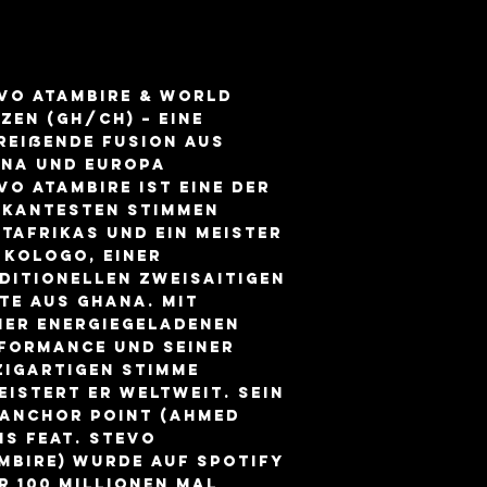
vo Atambire & World
izen (Gh/CH) – Eine
reißende Fusion aus
na und Europa
vo Atambire ist eine der
kantesten Stimmen
tafrikas und ein Meister
 Kologo, einer
ditionellen zweisaitigen
te aus Ghana. Mit
ner energiegeladenen
formance und seiner
zigartigen Stimme
eistert er weltweit. Sein
 Anchor Point (Ahmed
ns feat. Stevo
mbire) wurde auf Spotify
r 100 Millionen Mal