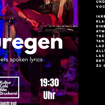
und
Voc
Ihr
Kla
ein
Atm
Trä
Tan
lad
All
las
ent
zu 