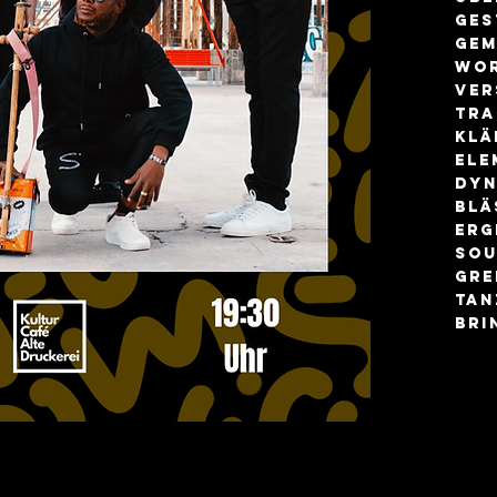
ges
Gem
Wor
ver
tra
Klä
Ele
dyn
Blä
Erg
Sou
Gre
Tan
bri